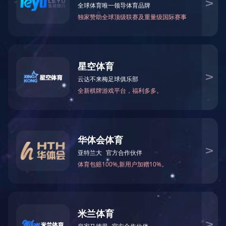
起泡酒
XO白兰地
酒类配件
钻石鲁宾诺红葡萄酒