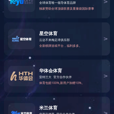
起泡酒
XO白兰地
酒类配件
富莱堡红葡萄酒