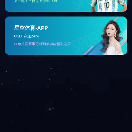
关注微信公众号
地址：深圳市龙岗区南湾街道布澜路31号李朗国际珠宝园A3栋
9楼
电话：400-8822-101
Copyright© 开云中国 All Rights Reserved
技术支持：
易百讯
-
深圳网站建设
AOA体育在线登录
|
乐鱼在线最新官网
|
韦德·官方端入口
|
乐鱼平台
|
安
博(中国体育)官方网站
|
乐鱼网页版登录入口
|
乐鱼平台
|
完美平台竞技
赛事,完美平台实时比分,完美平台全程直播,完美平台互动平台,完美平台
热门入口
|
新利官方网站
|
AOA体育在线登录
|
乐鱼在线最新官网
|
韦德·官方端入口
|
乐鱼平台
|
安
博(中国体育)官方网站
|
乐鱼网页版登录入口
|
乐鱼平台
|
完美平台竞技
赛事,完美平台实时比分,完美平台全程直播,完美平台互动平台,完美平台
热门入口
|
新利官方网站
|