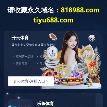
PRODUCT
产品展示
红葡萄酒
白葡萄酒
桃红葡萄酒