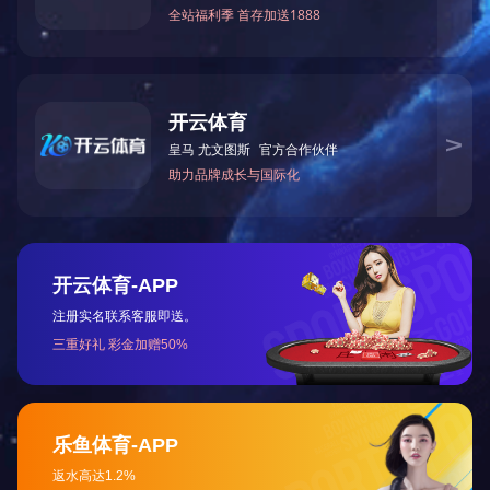
葡萄品种：美乐Merlot赤霞珠Cabemet Sauvigno
品酒师推荐：产自风景如画，土壤优渥的杜凯瑞城堡，挑选上乘的
美乐和赤霞珠酿成品质醇厚的美酒，酒体呈润泽的深红，强烈地暗
示出鲜活水果的香气，口感流畅，单宁饱满，带给饮者贵族般的享
受。
产品详情页