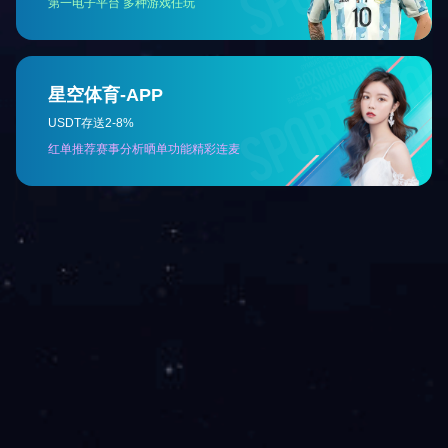
关注微信公众号
地址：深圳市龙岗区南湾街道布澜路31号李朗国际珠宝园A3栋
9楼
电话：400-8822-101
Copyright© 开云中国 All Rights Reserved
技术支持：
易百讯
-
深圳网站建设
AOA体育在线登录
|
乐鱼在线最新官网
|
韦德·官方端入口
|
乐鱼平台
|
安
博(中国体育)官方网站
|
乐鱼网页版登录入口
|
乐鱼平台
|
完美平台竞技
赛事,完美平台实时比分,完美平台全程直播,完美平台互动平台,完美平台
热门入口
|
新利官方网站
|
AOA体育在线登录
|
乐鱼在线最新官网
|
韦德·官方端入口
|
乐鱼平台
|
安
博(中国体育)官方网站
|
乐鱼网页版登录入口
|
乐鱼平台
|
完美平台竞技
赛事,完美平台实时比分,完美平台全程直播,完美平台互动平台,完美平台
热门入口
|
新利官方网站
|